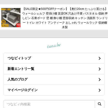
【SALE限定★500円OFFクーポン】【奥行20cm たっぷり置ける】
ウォールシェルフ 壁掛け棚 賃貸OK 穴あけ不要 バスタオル 収納 押
しピン 石膏ボード 壁 棚 飾り棚 壁面収納 キッチン 洗面所 ランドリ
ー トイレ ホワイト アンティーク おしゃれ ウォールラック 収納棚
木製
tuna.be
つなビィトップ
新着エントリ一覧
人気のブログ
マイページログイン