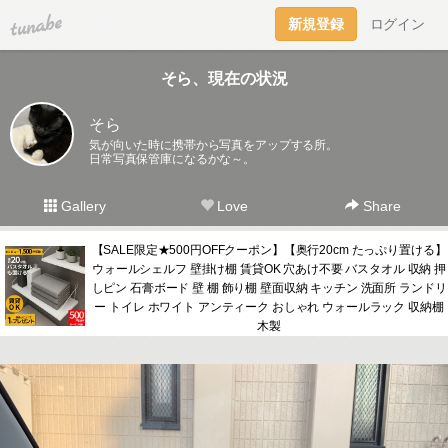
tuna.be
新規登録
ログイン
そら、現在の状況
そら
気が向いた時に携帯から写真をアップする所。
日常写真保管庫になるかな～。
Gallery
Love
Share
【SALE限定★500円OFFクーポン】【奥行20cm たっぷり置ける】
ウォールシェルフ 壁掛け棚 賃貸OK 穴あけ不要 バスタオル 収納 押
しピン 石膏ボード 壁 棚 飾り棚 壁面収納 キッチン 洗面所 ランドリ
ー トイレ ホワイト アンティーク おしゃれ ウォールラック 収納棚
木製