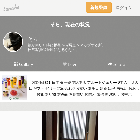
tuna.be
新規登録
ログイン
そら、現在の状況
そら
気が向いた時に携帯から写真をアップする所。
日常写真保管庫になるかな～。
Gallery
Love
Share
【特別価格】日本橋 千疋屋総本店 フルートジェリー 9本入｜父の
日 ギフト ゼリー 詰め合わせお祝い 誕生日 結婚 出産 内祝い お返し
お礼 贈り物 贈答品 お見舞い お供え 御供 香典返し お中元