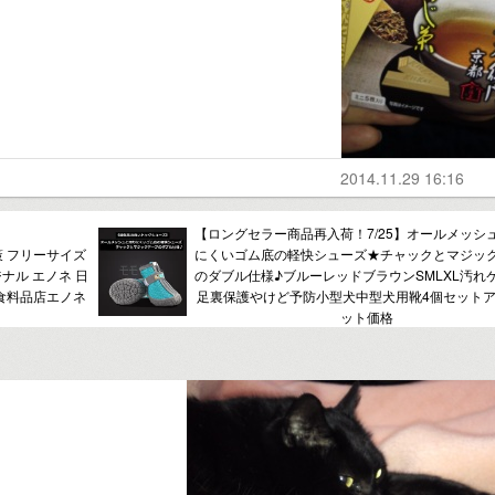
2014.11.29 16:16
【ロングセラー商品再入荷！7/25】オールメッシ
策 フリーサイズ
にくいゴム底の軽快シューズ★チャックとマジッ
ジナル エノネ 日
のダブル仕様♪ブルーレッドブラウンSMLXL汚れ
派食料品店エノネ
足裏保護やけど予防小型犬中型犬用靴4個セット
ット価格