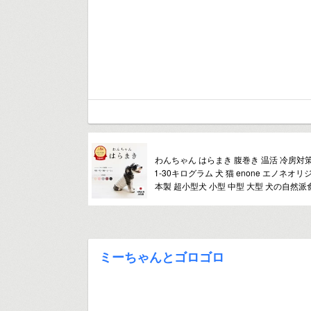
わんちゃん はらまき 腹巻き 温活 冷房対
1-30キログラム 犬 猫 enone エノネオリ
本製 超小型犬 小型 中型 大型 犬の自然
ミーちゃんとゴロゴロ