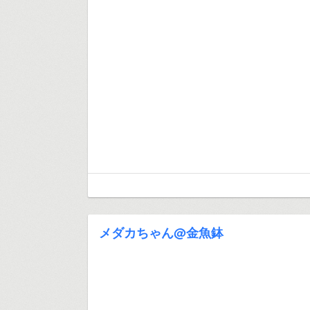
メダカちゃん@金魚鉢