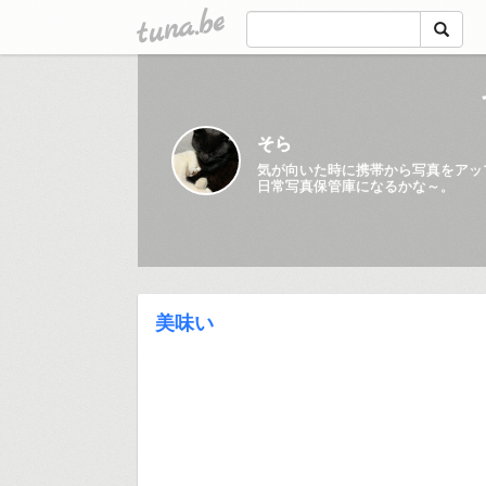
tuna.be
そら
気が向いた時に携帯から写真をアッ
日常写真保管庫になるかな～。
美味い