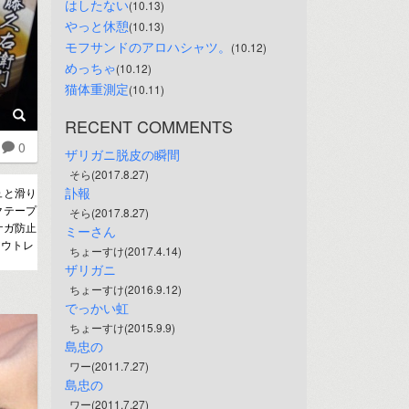
はしたない
(10.13)
やっと休憩
(10.13)
モフサンドのアロハシャツ。
(10.12)
めっちゃ
(10.12)
猫体重測定
(10.11)
RECENT COMMENTS
0
ザリガニ脱皮の瞬間
そら(2017.8.27)
訃報
ュと滑り
クテープ
そら(2017.8.27)
ケガ防止
ミーさん
アウトレ
ちょーすけ(2017.4.14)
ザリガニ
ちょーすけ(2016.9.12)
でっかい虹
ちょーすけ(2015.9.9)
島忠の
ワー(2011.7.27)
島忠の
ワー(2011.7.27)