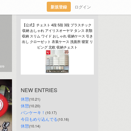
新規登録
ログイン
【公式】チェスト 4段 5段 3段 プラスチック 
収納 おしゃれ アイリスオーヤマ タンス 衣類
収納 スリム ワイド おしゃれ 収納ケース 引き
出し クローゼット 衣装ケース 洗面所 寝室 リ
ビング 北欧 収納チェスト
re
NEW ENTRIES
休憩
(10.21)
休憩
(10.20)
パンケーキ！
(10.17)
今日もめり込んでる
(10.16)
休憩
(10.14)