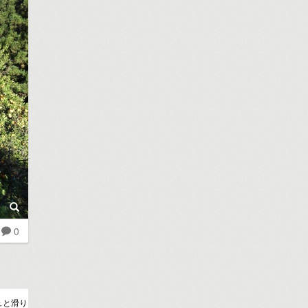
0
ュと滑り