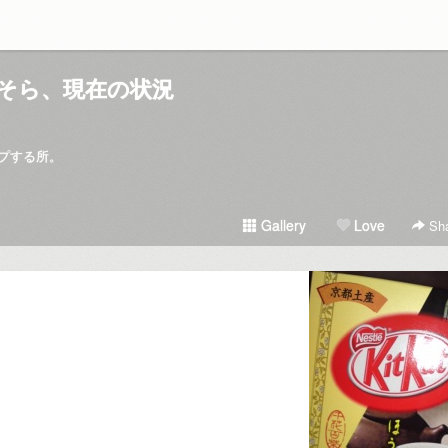
そら、現在の状況
プする所。
Gallery
Love
Sha