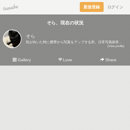
tuna.be
新規登録
ログイン
そら、現在の状況
そら
気が向いた時に携帯から写真をアップする所。日常写真保管庫になるかな～。
[View profile]
Gallery
Love
Share