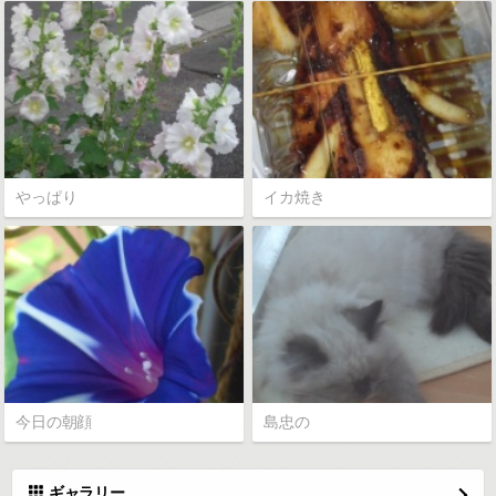
やっぱり
イカ焼き
今日の朝顔
島忠の
ギャラリー