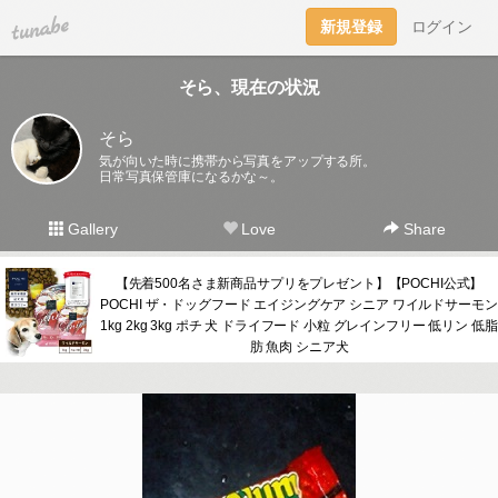
tuna.be
新規登録
ログイン
そら、現在の状況
そら
気が向いた時に携帯から写真をアップする所。
日常写真保管庫になるかな～。
Gallery
Love
Share
【先着500名さま新商品サプリをプレゼント】【POCHI公式】
POCHI ザ・ドッグフード エイジングケア シニア ワイルドサーモン
1kg 2kg 3kg ポチ 犬 ドライフード 小粒 グレインフリー 低リン 低脂
肪 魚肉 シニア犬