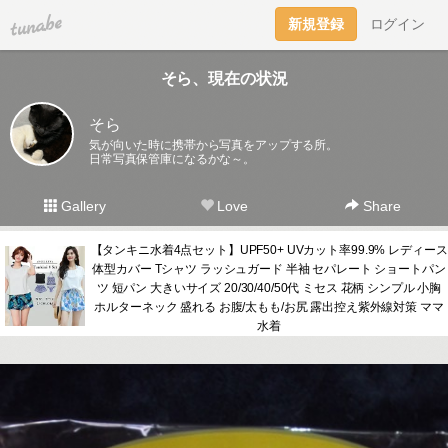
tuna.be
新規登録
ログイン
そら、現在の状況
そら
気が向いた時に携帯から写真をアップする所。
日常写真保管庫になるかな～。
Gallery
Love
Share
【タンキニ水着4点セット】UPF50+ UVカット率99.9% レディース
体型カバー Tシャツ ラッシュガード 半袖 セパレート ショートパン
ツ 短パン 大きいサイズ 20/30/40/50代 ミセス 花柄 シンプル 小胸
ホルターネック 盛れる お腹/太もも/お尻 露出控え紫外線対策 ママ
水着