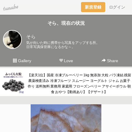
tuna.be
新規登録
ログイン
そら、現在の状況
そら
気が向いた時に携帯から写真をアップする所。
日常写真保管庫になるかな～。
Gallery
Love
Share
【楽天1位】国産 冷凍ブルーベリー 1kg 無添加 大粒 バラ凍結 残留
農薬検査済み 冷凍フルーツ スムージー ヨーグルト ジャム お菓子
作り 送料無料 業務用 家庭用 フローズンベリー アサイーボウル 朝
食 おやつ【動画あり】【デザート】