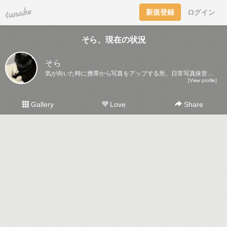
tuna.be
新規登録
ログイン
そら、現在の状況
そら
気が向いた時に携帯から写真をアップする所。日常写真保管庫になるかな～。
[View profile]
Gallery
Love
Share