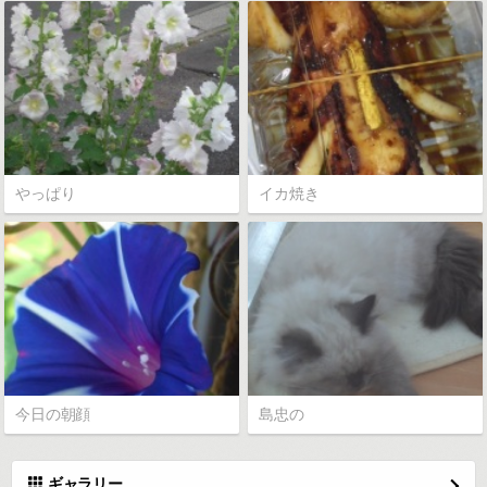
やっぱり
イカ焼き
今日の朝顔
島忠の
ギャラリー