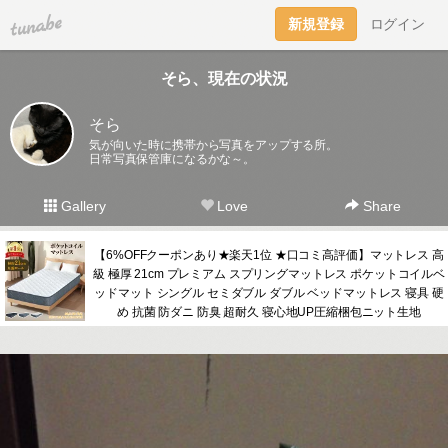
tuna.be
新規登録
ログイン
そら、現在の状況
そら
気が向いた時に携帯から写真をアップする所。
日常写真保管庫になるかな～。
Gallery
Love
Share
【6%OFFクーポンあり★楽天1位 ★口コミ高評価】マットレス 高
級 極厚 21cm プレミアム スプリングマットレス ポケットコイルベ
ッドマット シングル セミダブル ダブル ベッドマットレス 寝具 硬
め 抗菌 防ダニ 防臭 超耐久 寝心地UP圧縮梱包ニット生地