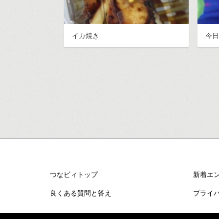
イカ焼き
今
つなビィトップ
新着エ
良くある質問と答え
プライ