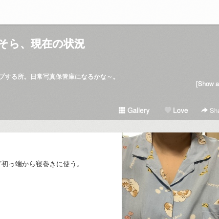
そら、現在の状況
プする所。日常写真保管庫になるかな～。
[Show al
Gallery
Love
Sha
ど初っ端から寝巻きに使う。