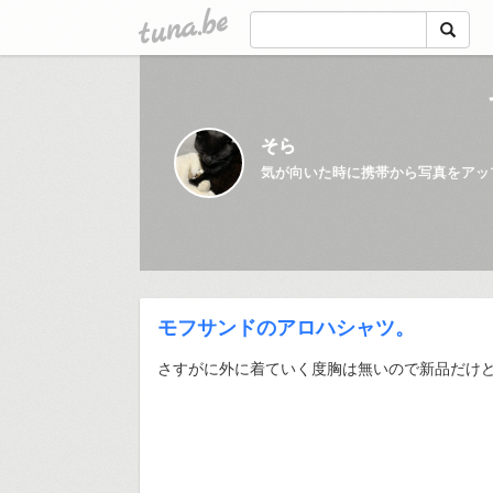
tuna.be
そら
気が向いた時に携帯から写真をアッ
モフサンドのアロハシャツ。
さすがに外に着ていく度胸は無いので新品だけ