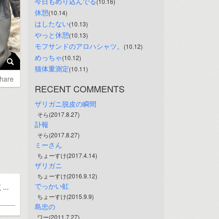
今日もめり込んでる
(10.16)
休憩
(10.14)
はしたない
(10.13)
やっと休憩
(10.13)
モフサンドのアロハシャツ。
(10.12)
めっちゃ
(10.12)
猫体重測定
(10.11)
hare
RECENT COMMENTS
ザリガニ脱皮の瞬間
そら(2017.8.27)
訃報
そら(2017.8.27)
ミーさん
ちょーすけ(2017.4.14)
ザリガニ
ちょーすけ(2016.9.12)
でっかい虹
..
ちょーすけ(2015.9.9)
島忠の
ワー(2011.7.27)