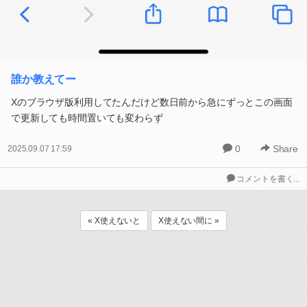
誰か教えてー
Xのブラウザ版利用してたんだけど数日前から急にずっとこの画面
で更新しても時間置いても変わらず
0
Share
2025.09.07 17:59
コメントを書く...
« X使えないと
X使えない間に »