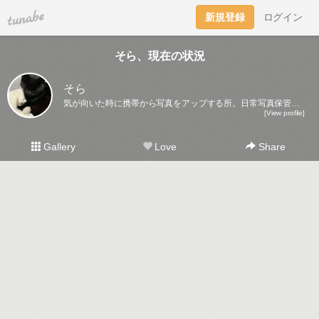
tuna.be
新規登録
ログイン
そら、現在の状況
そら
気が向いた時に携帯から写真をアップする所。日常写真保管庫になるかな～。
[View profile]
Gallery
Love
Share