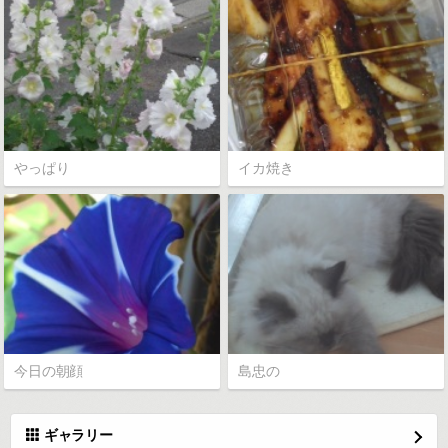
やっぱり
イカ焼き
今日の朝顔
島忠の
ギャラリー