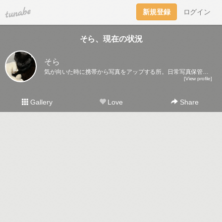
tuna.be
新規登録
ログイン
そら、現在の状況
そら
気が向いた時に携帯から写真をアップする所。日常写真保管庫になるかな～。
[View profile]
Gallery
Love
Share