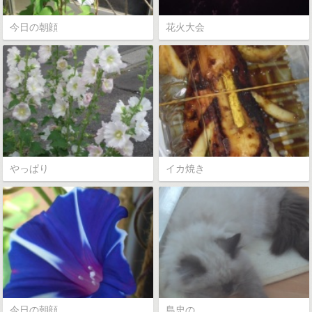
今日の朝顔
花火大会
やっぱり
イカ焼き
今日の朝顔
島忠の