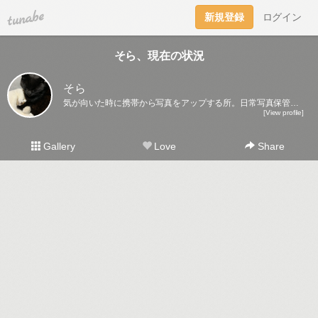
tuna.be
新規登録
ログイン
そら、現在の状況
そら
気が向いた時に携帯から写真をアップする所。日常写真保管庫になるかな～。
[View profile]
Gallery
Love
Share